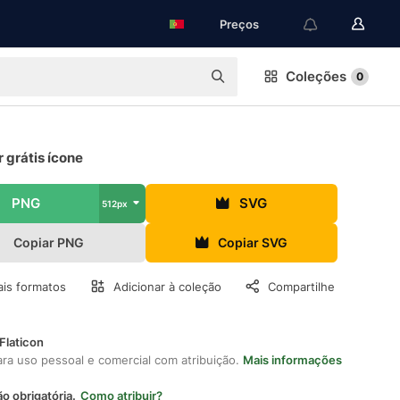
Preços
Coleções
0
 grátis ícone
PNG
SVG
512px
Copiar PNG
Copiar SVG
is formatos
Adicionar à coleção
Compartilhe
Flaticon
ara uso pessoal e comercial com atribuição.
Mais informações
ão obrigatória.
Como atribuir?