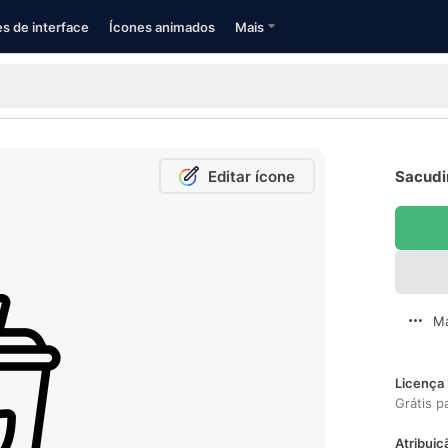
s de interface
Ícones animados
Mais
Editar ícone
Sacudir
Ma
Licença 
Grátis p
Atribuiç