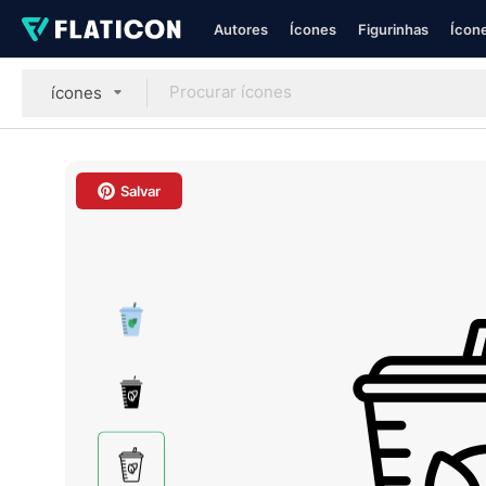
Autores
Ícones
Figurinhas
Ícone
ícones
Salvar