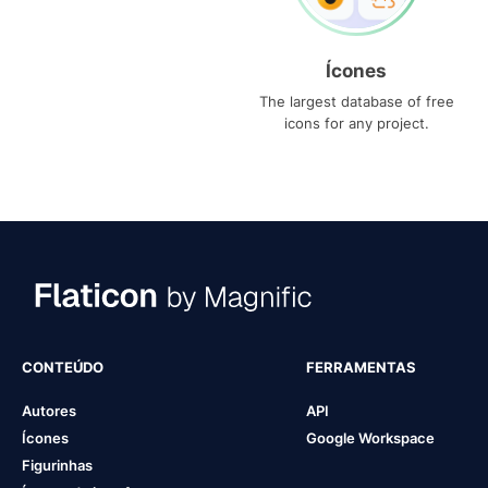
Ícones
The largest database of free
icons for any project.
CONTEÚDO
FERRAMENTAS
Autores
API
Ícones
Google Workspace
Figurinhas