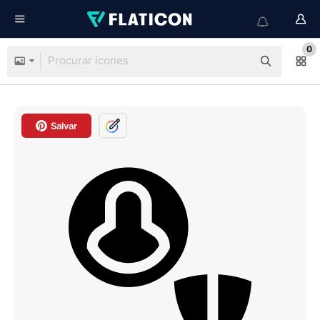
0
Salvar