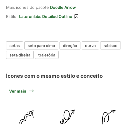
Mais ícones do pacote
Doodle Arrow
Estilo:
Laterunlabs Detailed Outline
setas
seta para cima
direção
curva
rabisco
seta direita
trajetória
Ícones com o mesmo estilo e conceito
Ver mais