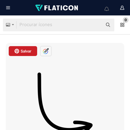
0
Salvar