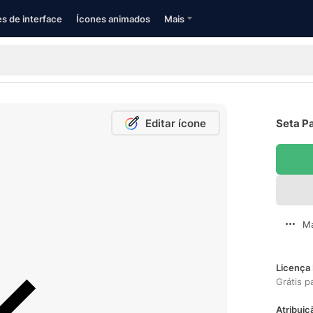
s de interface
Ícones animados
Mais
Editar ícone
Seta Pa
Ma
Licença 
Grátis p
Atribuiç