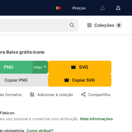
Preços
Coleções
0
ra Baixo grátis ícone
PNG
SVG
512px
Copiar PNG
Copiar SVG
is formatos
Adicionar à coleção
Compartilhe
Flaticon
ara uso pessoal e comercial com atribuição.
Mais informações
ão obrigatória.
Como atribuir?