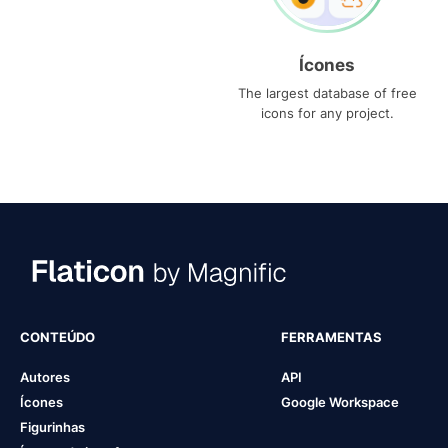
Ícones
The largest database of free
icons for any project.
CONTEÚDO
FERRAMENTAS
Autores
API
Ícones
Google Workspace
Figurinhas