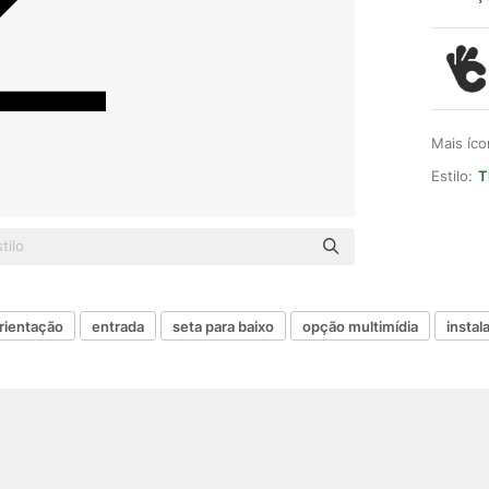
Mais íc
Estilo:
T
rientação
entrada
seta para baixo
opção multimídia
instal