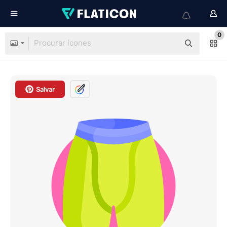
0
Salvar