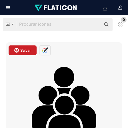
0
Salvar