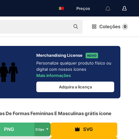
Preços
Coleções
0
Merchandising License
NOVO
Personalize qualquer produto físico ou
digital com nossos ícones
Mais informações
Adquira a licença
as De Formas Femininas E Masculinas grátis ícone
PNG
SVG
512px