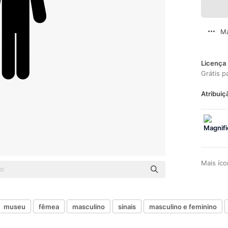
Ma
Licença 
Grátis p
Atribuiç
Mais íc
museu
fêmea
masculino
sinais
masculino e feminino