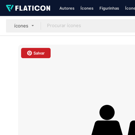
Autores
Ícones
Figurinhas
Ícone
ícones
Salvar