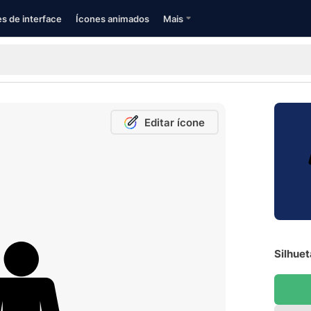
s de interface
Ícones animados
Mais
Editar ícone
Silhuet