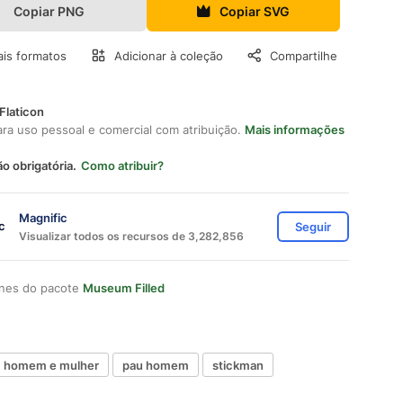
Copiar PNG
Copiar SVG
is formatos
Adicionar à coleção
Compartilhe
Flaticon
ara uso pessoal e comercial com atribuição.
Mais informações
ão obrigatória.
Como atribuir?
Magnific
Seguir
Visualizar todos os recursos de 3,282,856
ones do pacote
Museum Filled
homem e mulher
pau homem
stickman