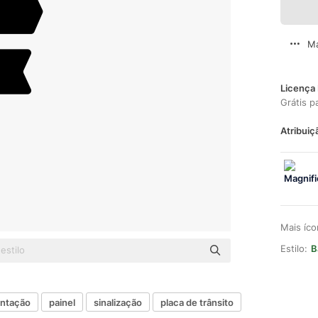
Ma
Licença 
Grátis p
Atribuiç
Mais íc
Estilo:
B
entação
painel
sinalização
placa de trânsito