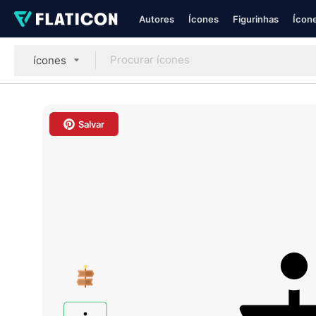
Autores
Ícones
Figurinhas
Ícone
ícones
Salvar