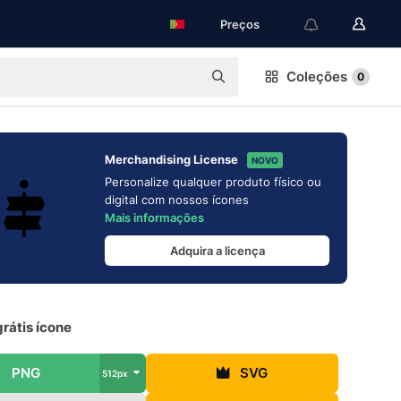
Preços
Coleções
0
Merchandising License
NOVO
Personalize qualquer produto físico ou
digital com nossos ícones
Mais informações
Adquira a licença
grátis ícone
PNG
SVG
512px