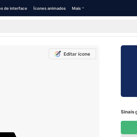
s de interface
Ícones animados
Mais
Editar ícone
Sinais 