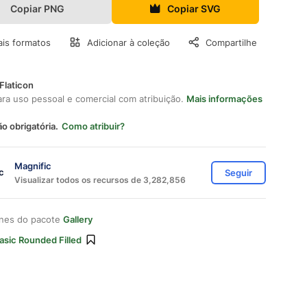
Copiar PNG
Copiar SVG
is formatos
Adicionar à coleção
Compartilhe
Flaticon
ara uso pessoal e comercial com atribuição.
Mais informações
ão obrigatória.
Como atribuir?
Magnific
Seguir
Visualizar todos os recursos de 3,282,856
ones do pacote
Gallery
asic Rounded Filled