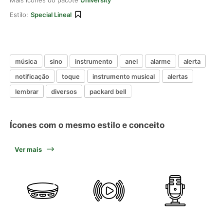
Mais ícones do pacote
University
Estilo:
Special Lineal
música
sino
instrumento
anel
alarme
alerta
notificação
toque
instrumento musical
alertas
lembrar
diversos
packard bell
Ícones com o mesmo estilo e conceito
Ver mais