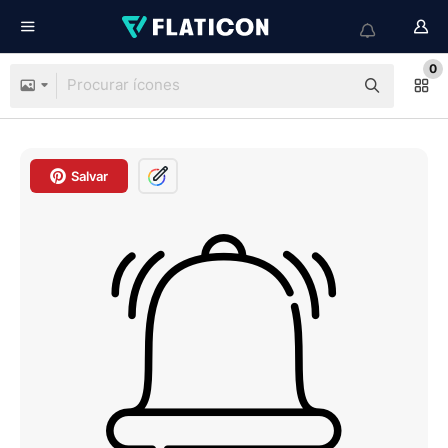
0
Salvar