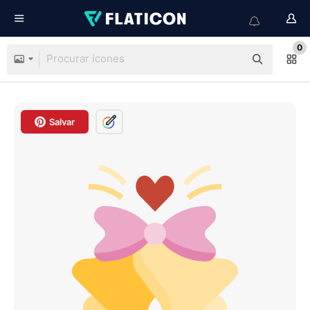
0
Salvar