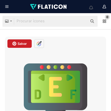
0
Salvar