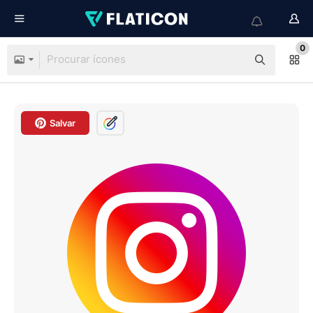
0
Salvar