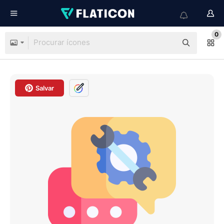
0
Salvar