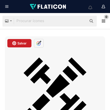
0
Salvar