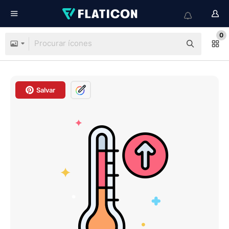
0
Salvar