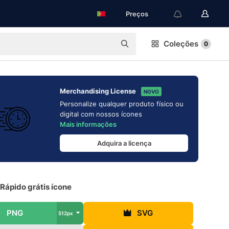
Preços
Coleções
0
Merchandising License
NOVO
Personalize qualquer produto físico ou
digital com nossos ícones
Mais informações
Adquira a licença
Rápido grátis ícone
PNG
SVG
512px