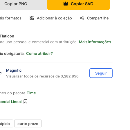
Copiar PNG
Copiar SVG
is formatos
Adicionar à coleção
Compartilhe
Flaticon
ara uso pessoal e comercial com atribuição.
Mais informações
ão obrigatória.
Como atribuir?
Magnific
Seguir
Visualizar todos os recursos de 3,282,856
ones do pacote
Time
pecial Lineal
ápido
curto prazo