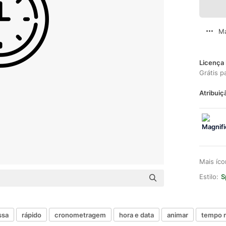
Ma
Licença 
Grátis p
Atribuiç
Mais íc
Estilo:
S
ssa
rápido
cronometragem
hora e data
animar
tempo r