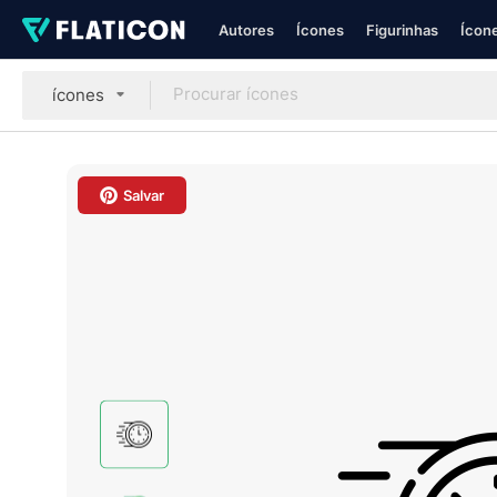
Autores
Ícones
Figurinhas
Ícone
ícones
Salvar