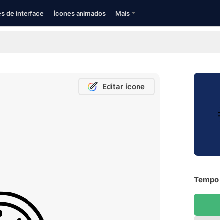
s de interface
Ícones animados
Mais
Editar ícone
Tempo 