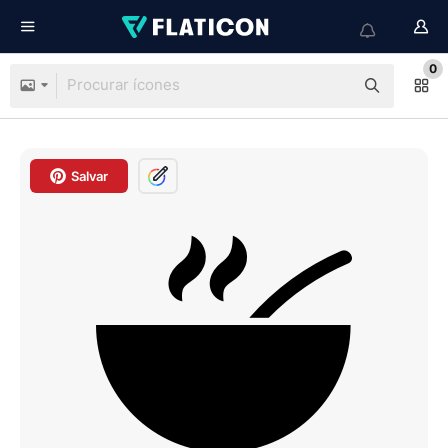
0
Salvar