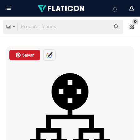
0
Salvar