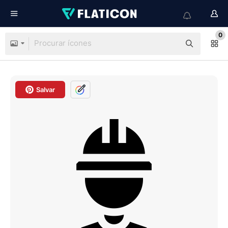
0
Salvar