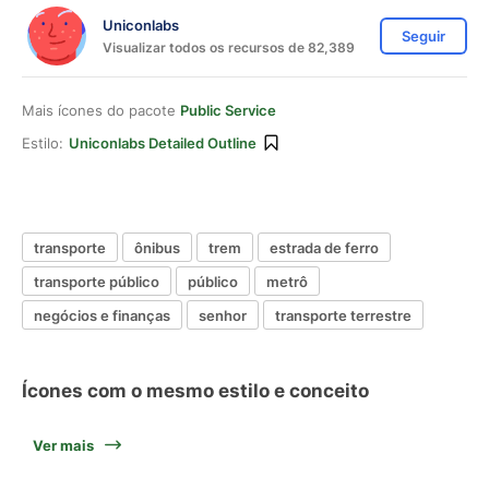
Uniconlabs
Seguir
Visualizar todos os recursos de 82,389
Mais ícones do pacote
Public Service
Estilo:
Uniconlabs Detailed Outline
transporte
ônibus
trem
estrada de ferro
transporte público
público
metrô
negócios e finanças
senhor
transporte terrestre
Ícones com o mesmo estilo e conceito
Ver mais