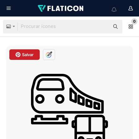
0
Salvar