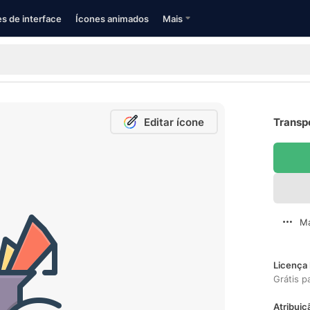
s de interface
Ícones animados
Mais
Editar ícone
Transpo
Ma
Licença 
Grátis p
Atribuiç