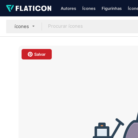
Autores
Ícones
Figurinhas
Ícone
ícones
Salvar