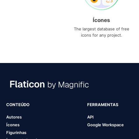
Ícones
The largest database of free
icons for any project.
CONTEÚDO
FERRAMENTAS
Autores
API
Ícones
Google Workspace
Figurinhas