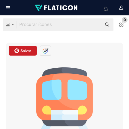
0
Salvar