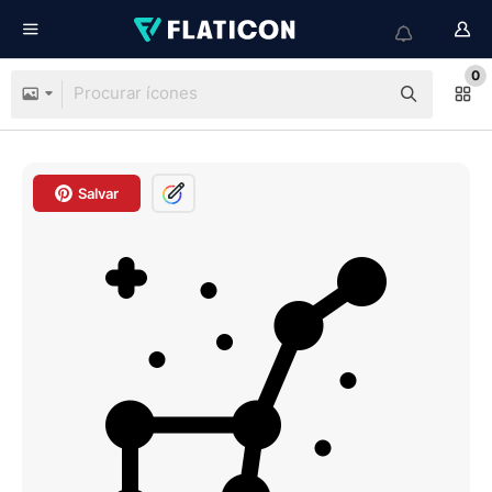
0
Salvar