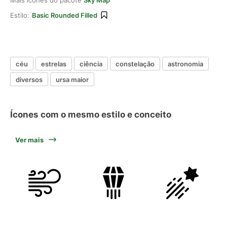
Mais ícones do pacote
Sky Map
Estilo:
Basic Rounded Filled
céu
estrelas
ciência
constelação
astronomia
diversos
ursa maior
Ícones com o mesmo estilo e conceito
Ver mais