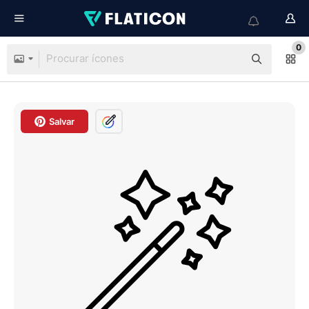
0
Salvar