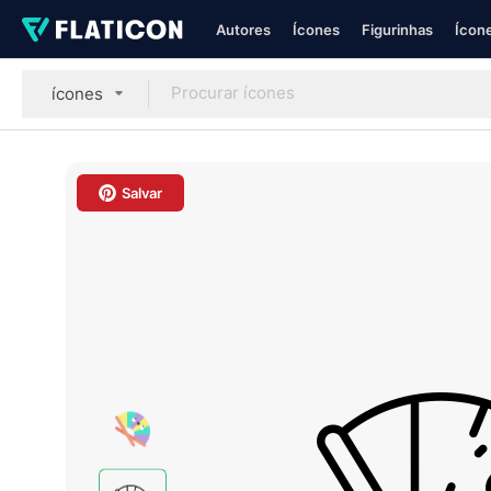
Autores
Ícones
Figurinhas
Ícone
ícones
Salvar