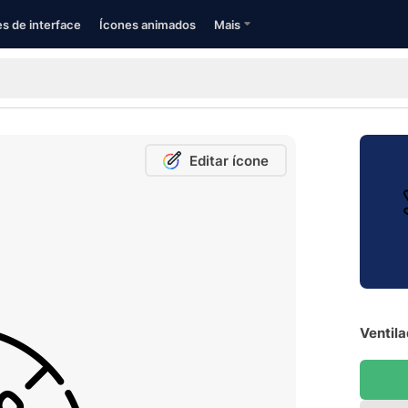
s de interface
Ícones animados
Mais
Editar ícone
Ventila