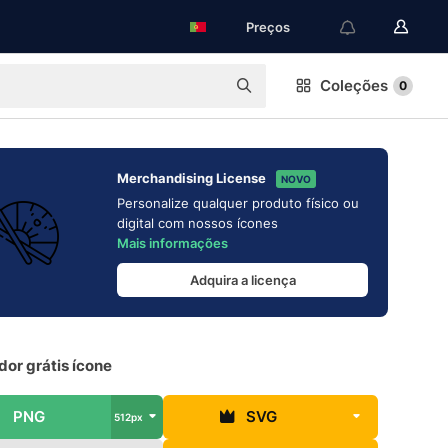
Preços
Coleções
0
Merchandising License
NOVO
Personalize qualquer produto físico ou
digital com nossos ícones
Mais informações
Adquira a licença
dor grátis ícone
PNG
SVG
512px