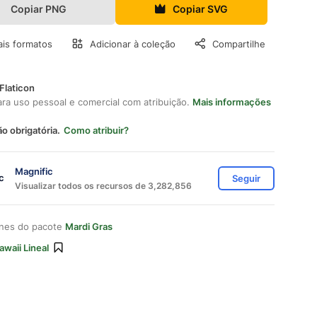
Copiar PNG
Copiar SVG
is formatos
Adicionar à coleção
Compartilhe
Flaticon
ara uso pessoal e comercial com atribuição.
Mais informações
ão obrigatória.
Como atribuir?
Magnific
Seguir
Visualizar todos os recursos de 3,282,856
ones do pacote
Mardi Gras
awaii Lineal