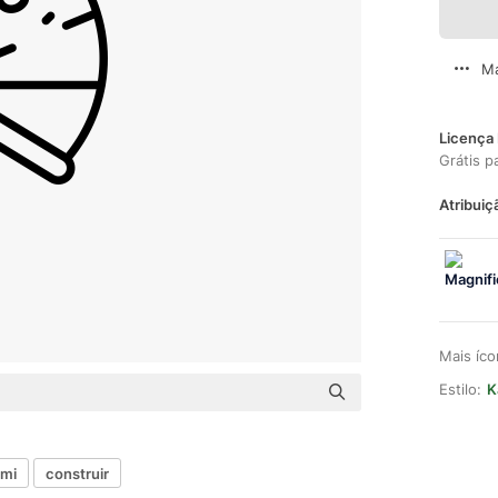
Ma
Licença 
Grátis p
Atribuiç
Mais íc
Estilo:
K
ami
construir