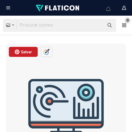
0
Salvar