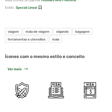
Mais ícones do pacote
Hobbies And Freetime
Estilo:
Special Lineal
viagem
mala de viagem
viajando
bagagem
ferramentas e utensílios
mala
Ícones com o mesmo estilo e conceito
Ver mais