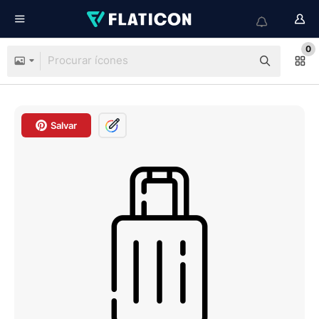
0
Salvar