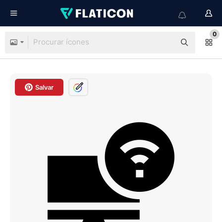
0
Salvar