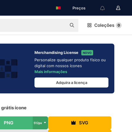
Preços
Coleções
0
Merchandising License
NOVO
Personalize qualquer produto físico ou
digital com nossos ícones
Mais informações
Adquira a licença
grátis ícone
PNG
SVG
512px