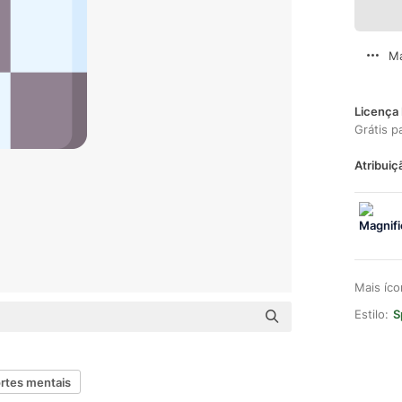
Ma
Licença 
Grátis p
Atribuiç
Mais íc
Estilo:
S
rtes mentais