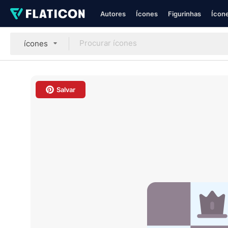
Autores
Ícones
Figurinhas
Ícone
ícones
Salvar