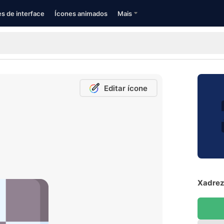
s de interface
Ícones animados
Mais
Editar ícone
Xadrez 