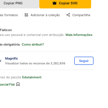
Copiar PNG
Copiar SVG
is formatos
Adicionar à coleção
Compartilhe
Flaticon
ara uso pessoal e comercial com atribuição.
Mais informações
ão obrigatória.
Como atribuir?
Magnific
Seguir
Visualizar todos os recursos de 3,282,856
ones do pacote
Edutainment
pecial Flat