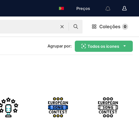
Preços
Coleções
0
Agrupar por:
Todos os ícones