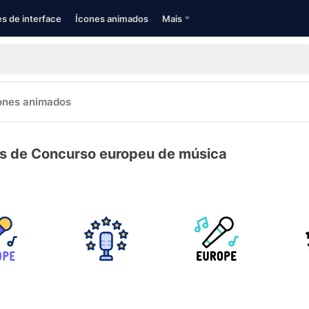
s de interface
Ícones animados
Mais
ones animados
s de Concurso europeu de música