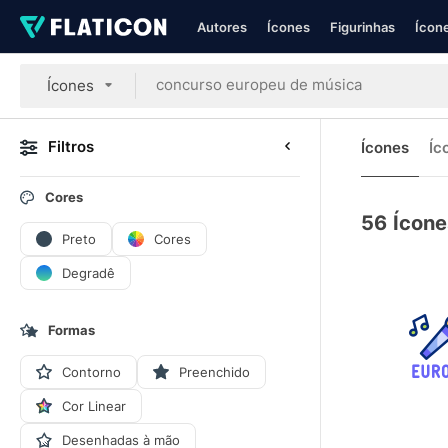
Autores
Ícones
Figurinhas
Ícone
Ícones
Filtros
Ícones
Íc
Cores
56
Ícone
Preto
Cores
Degradê
Formas
Contorno
Preenchido
Cor Linear
Desenhadas à mão