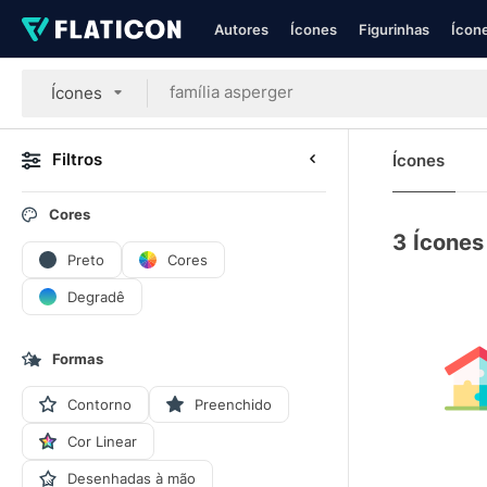
Autores
Ícones
Figurinhas
Ícone
Ícones
Filtros
Ícones
Cores
3
Ícones
Preto
Cores
Degradê
Formas
Contorno
Preenchido
Cor Linear
Desenhadas à mão