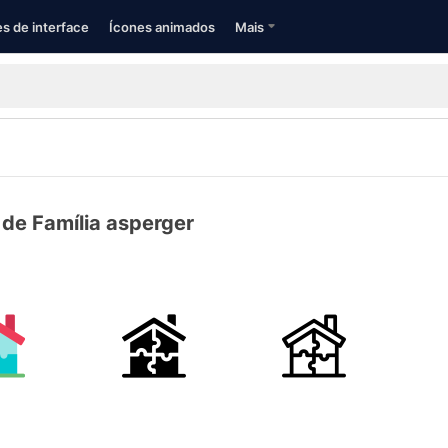
s de interface
Ícones animados
Mais
 de Família asperger