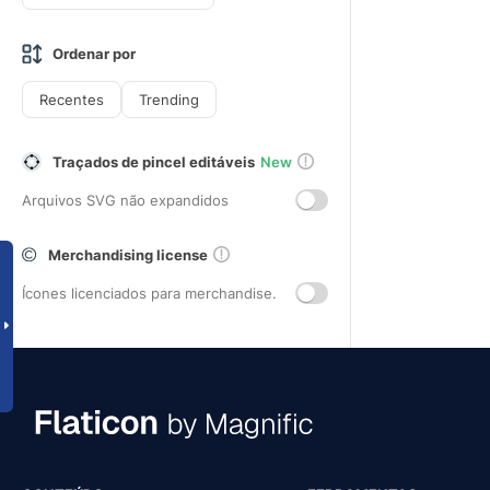
Ordenar por
Recentes
Trending
Traçados de pincel editáveis
New
Arquivos SVG não expandidos
Merchandising license
Ícones licenciados para merchandise.