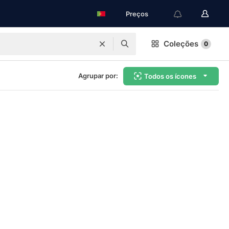
Preços
Coleções
0
Agrupar por:
Todos os ícones