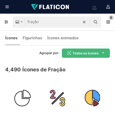
0
Ícones
Figurinhas
Ícones animados
Agrupar por:
Todos os ícones
4,490
Ícones de Fração