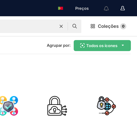
Preços
Coleções
0
Agrupar por:
Todos os ícones