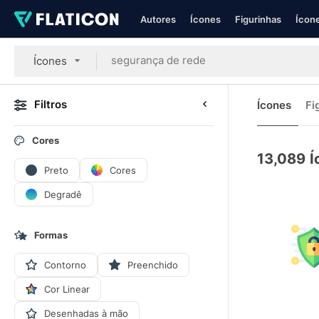
Autores
Ícones
Figurinhas
Ícone
Ícones
Filtros
Ícones
Fi
Cores
13,089
Í
Preto
Cores
Degradê
Formas
Contorno
Preenchido
Cor Linear
Desenhadas à mão