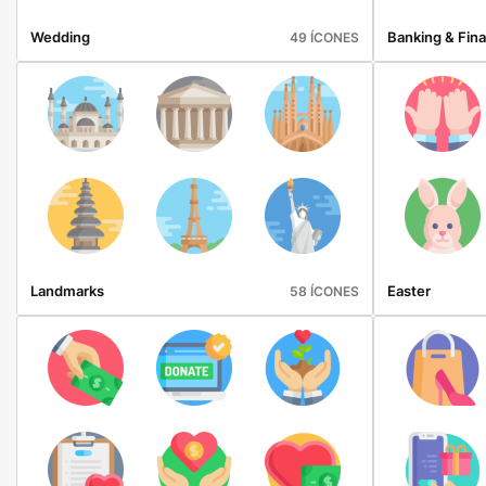
Wedding
Banking & Fin
49 ÍCONES
Landmarks
Easter
58 ÍCONES