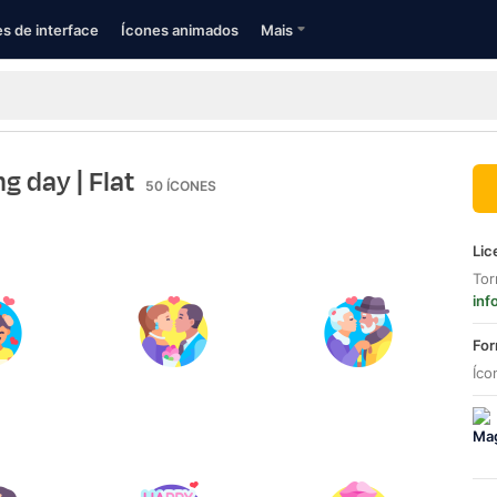
s de interface
Ícones animados
Mais
ing day
| Flat
50
ÍCONES
Lic
Tor
inf
For
Íco