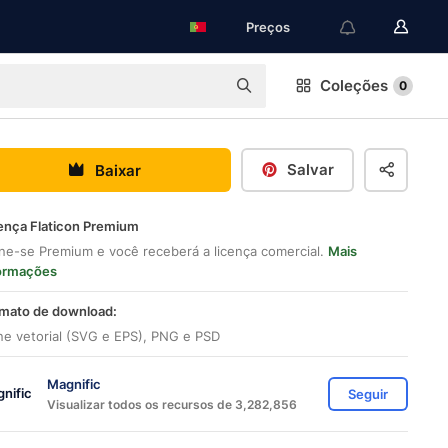
Preços
Coleções
0
Salvar
Baixar
ença Flaticon Premium
ne-se Premium e você receberá a licença comercial.
Mais
ormações
mato de download:
ne vetorial (SVG e EPS), PNG e PSD
Magnific
Seguir
Visualizar todos os recursos de 3,282,856