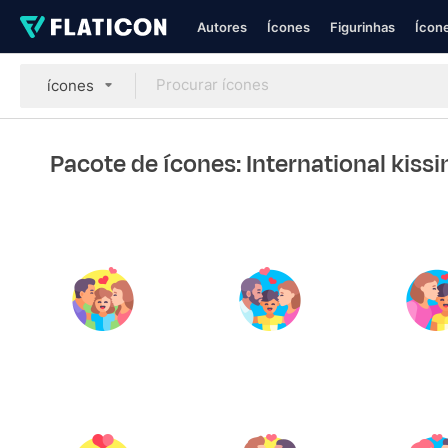
Autores
Ícones
Figurinhas
Ícone
ícones
Pacote de ícones: International kiss