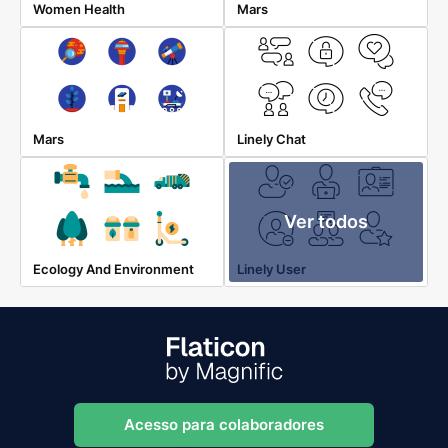
Women Health
Mars
Mars
Linely Chat
Ver todos
Ecology And Environment
Linely User
Acesso para colaboradores