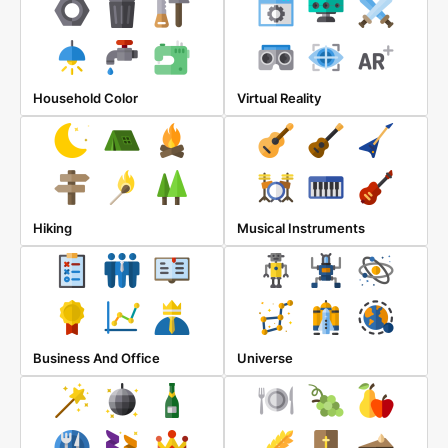
Household Color
Virtual Reality
Hiking
Musical Instruments
Business And Office
Universe