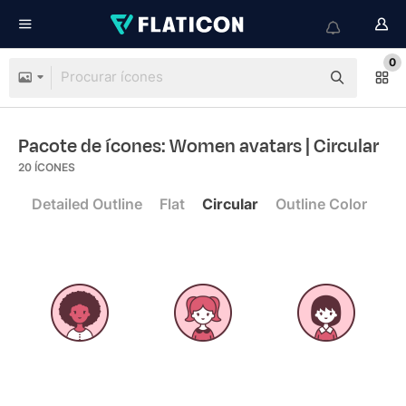
0
Pacote de ícones: Women avatars
| Circular
20
ÍCONES
Detailed Outline
Flat
Circular
Outline Color