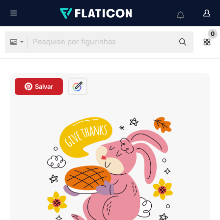
0
Salvar