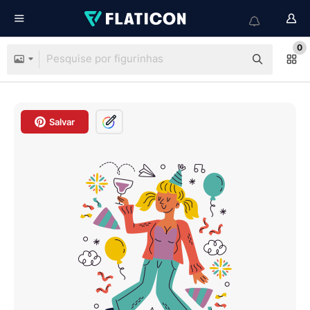
0
Salvar