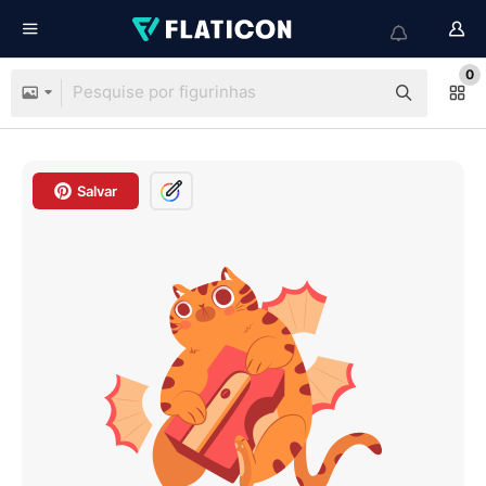
0
Salvar