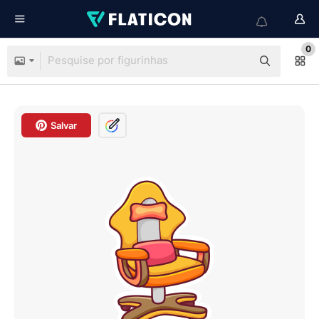
0
Salvar