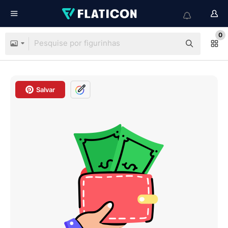
0
Salvar