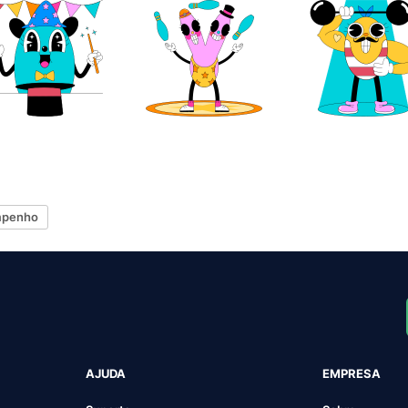
mpenho
AJUDA
EMPRESA