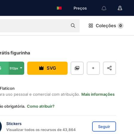
Preços
Coleções
0
rátis figurinha
G
SVG
512px
Flaticon
ara uso pessoal e comercial com atribuição.
Mais informações
ão obrigatória.
Como atribuir?
Stickers
Seguir
Visualizar todos os recursos de 43,864