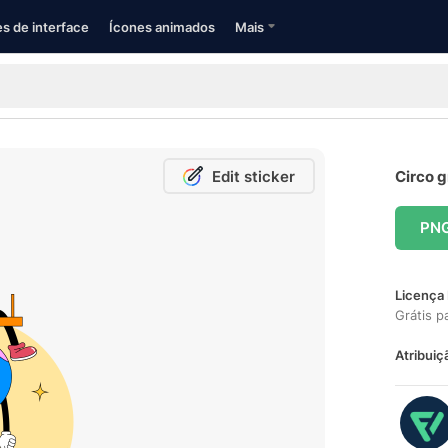
s de interface
Ícones animados
Mais
Edit sticker
Circo g
PN
Licença 
Grátis p
Atribuiç