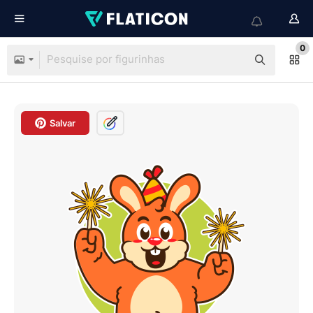
0
Salvar