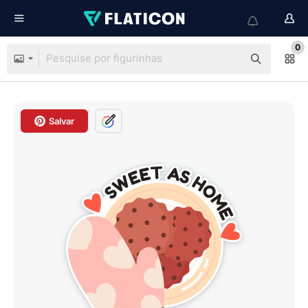
0
Salvar