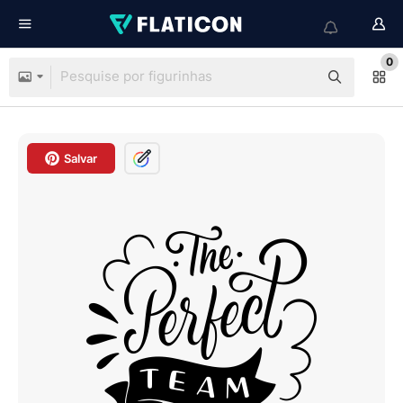
0
Salvar