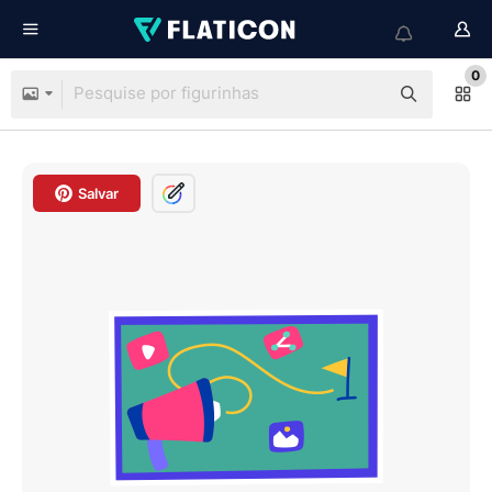
0
Salvar