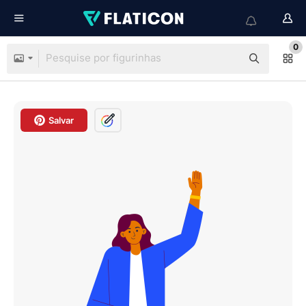
0
Salvar