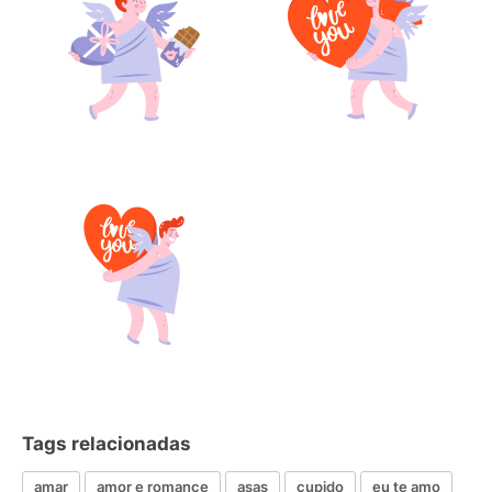
Tags relacionadas
amar
amor e romance
asas
cupido
eu te amo