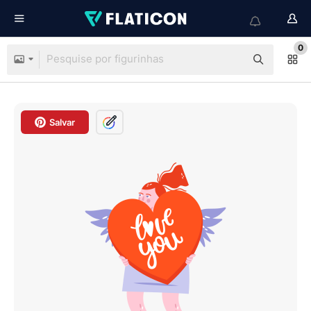
0
Salvar