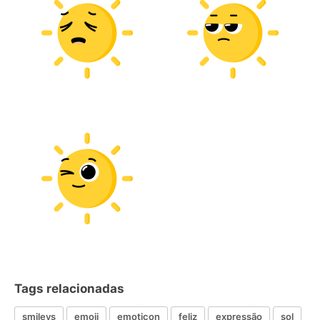
Tags relacionadas
smileys
emoji
emoticon
feliz
expressão
sol