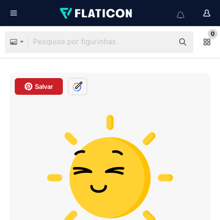
0
Salvar